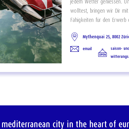
jedem Wetter geniessen. U
wolltest, bringen wir Dir m
Fähigkeiten für den Erwerb
Mythenquai 25, 8002 Züri
saison- un
email
witterungs
 mediterranean city in the heart of eu