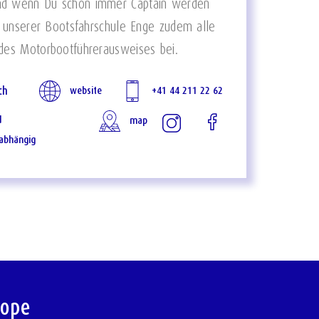
nd wenn Du schon immer Captain werden
it unserer Bootsfahrschule Enge zudem alle
 des Motorbootführerausweises bei.
ch
website
+41 44 211 22 62
d
map
abhängig
rope