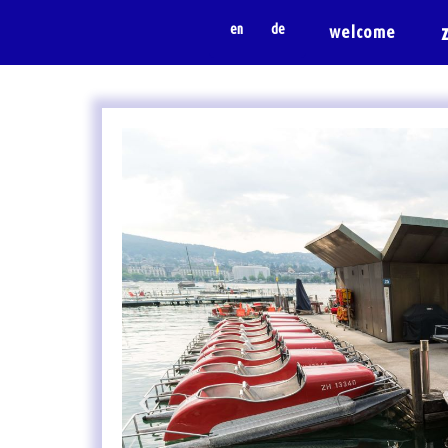
en
de
welcome