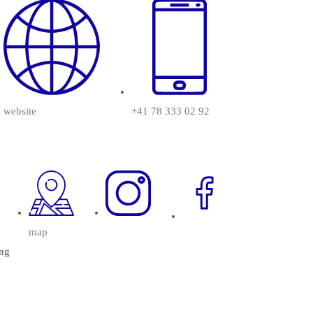
website
+41 78 333 02 92
map
ung