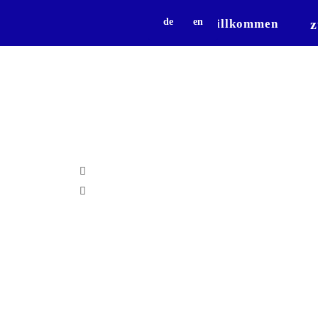
z
de
en
willkommen