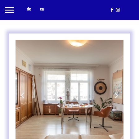
de
en