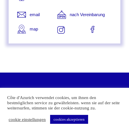
email
nach Vereinbarung
map
die mediterrane stadt im herzen europas
Côte d'Azurich verwendet cookies, um ihnen den
bestmöglichen service zu gewährleisten. wenn sie auf der seite
weitersurfen, stimmen sie der cookie-nutzung zu.
cookie einstellungen
cookies akzeptieren
©2026 Côte d'Azurich
|
datenschutz
|
agb | widerrufsrecht | Impressum